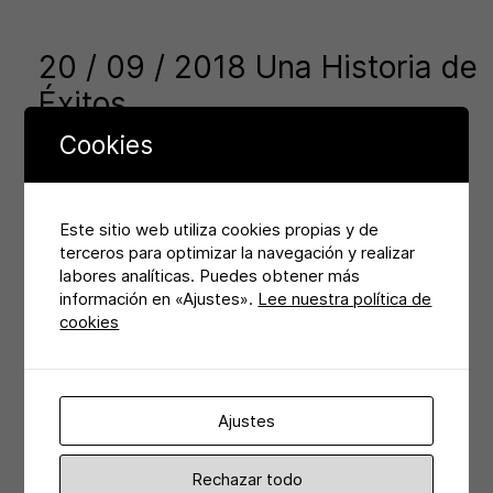
20 / 09 / 2018 Una Historia de
Éxitos
Cookies
Patio esta desarrollando y maquetando el catálogo para
el 75 aniversario del Instituto de Censores Jurados de
Cuentas de España. Un catálogo en el que se hace una
Este sitio web utiliza cookies propias y de
retrospectiva de la andadura de la auditoria en España.
terceros para optimizar la navegación y realizar
Un catálogo donde se recogen comentarios y
labores analíticas. Puedes obtener más
entrevistas realizadas a personajes como Pedro
información en «Ajustes».
Lee nuestra política de
Sanchez (Preside del Gobierno de España), Ana de Pro
cookies
(Directora Financiera de Amadeus), Antonio Brufau
(Presidente Repsol)… Una historia de éxitos.
Ajustes
Rechazar todo