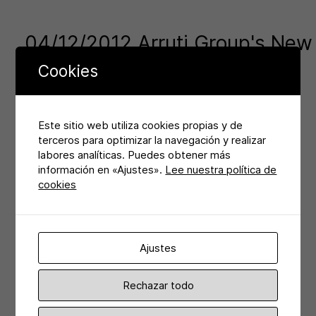
04/12/2012 Arruti Group's New
Web
Cookies
Acabamos de terminar la nueva web para Arruti Group.
Este sitio web utiliza cookies propias y de
Una web que aglutina las diferentes miniwebs de las
terceros para optimizar la navegación y realizar
empresas que componen el grupo. Industrias Arruti,
labores analíticas. Puedes obtener más
Arruti Subestacciones, Arruti catenaria y Arruti
información en «Ajustes».
Lee nuestra política de
Aleaciones… Powering Progress!!!
Visita la web
cookies
www.arrutigroup.com
Ajustes
Rechazar todo