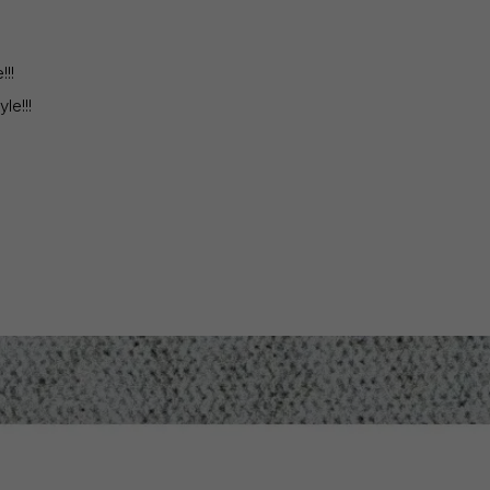
!!
le!!!