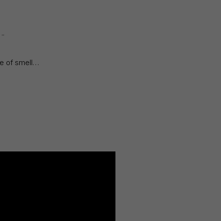
….
se of smell…