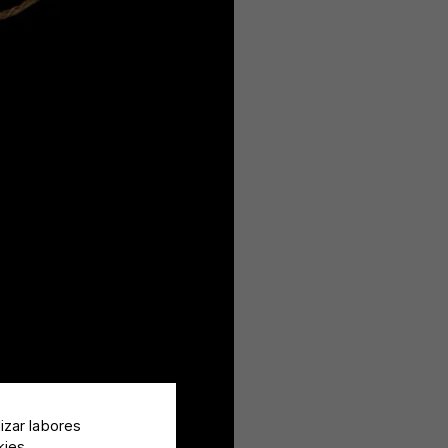
lizar labores
kies