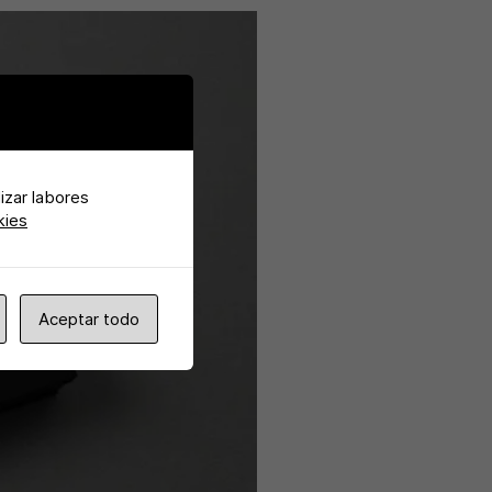
lizar labores
kies
Aceptar todo