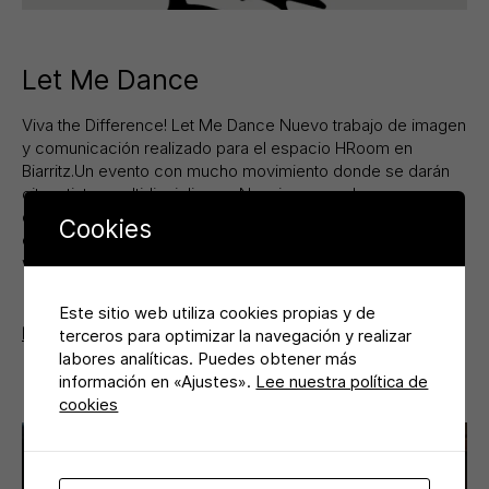
Let Me Dance
Viva the Difference! Let Me Dance Nuevo trabajo de imagen
y comunicación realizado para el espacio HRoom en
Biarritz.Un evento con mucho movimiento donde se darán
cita artistas multidisciplinares.New image and
communication project created for HRoom in Biarritz.An
Cookies
event in motion, where artists with different backgrounds
will be gathered.
Este sitio web utiliza cookies propias y de
READ MORE
terceros para optimizar la navegación y realizar
labores analíticas. Puedes obtener más
información en «Ajustes».
Lee nuestra política de
cookies