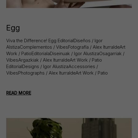
Egg
Viva the Difference! Egg EditorialDiseños / Igor
AlstizaComplementos / VibesFotografía / Alex IturraldeArt
Work / PatioEditorialaDiseinuak / Igor AlustizaOsagarriak /
VibesArgazkiak / Alex IturraldeArt Work / Patio
EditorialDesigns / Igor AlustizaAccessories /
VibesPhotographs / Alex IturraldeArt Work / Patio
READ MORE