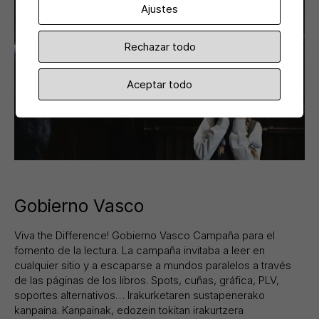
Ajustes
Rechazar todo
Aceptar todo
Gobierno Vasco
Viva the Difference! Gobierno Vasco Campaña para el
fomento de la lectura. La campaña invitaba a leer en
cualquier sitio y a escaparse a mundos paralelos a través
de las páginas de los libros. Spots, cuñas, gráfica, PLV,
soportes alternativos… Irakurketaren sustapenerako
kanpaina. Kanpainak, edozein tokitan irakurtzera